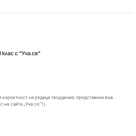
клас с “Уча.се“
и коректност на редица твърдения, представени във
 на сайта „Уча.се“1)...