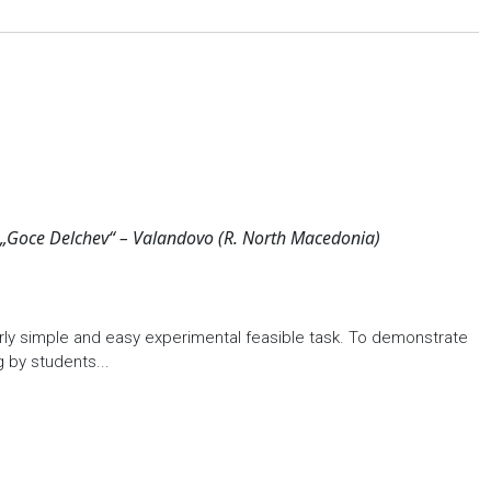
 „Goce Delchev“ – Valandovo (R. North Macedonia)
airly simple and easy experimental feasible task. To demonstrate
g by students...