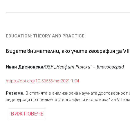
EDUCATION: THEORY AND PRACTICE
Бъдете внимателни, ако учите география за VIII 
ЮЗУ „Неофит Рилски“ – Благоевград
Иван Дреновски
https://doi.org/10.53656/nat2021-1.04
Резюме.
В статията е анализирана научната достоверност 
видеоуроци по предмета „География и икономика“ за VIII клас
ВИЖ ПОВЕЧЕ