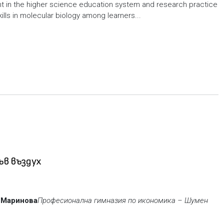
t in the higher science education system and research practice
lls in molecular biology among learners...
ъв въздух
 Маринова
Професионална гимназия по икономика – Шумен