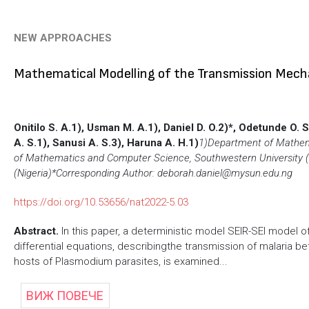
NEW APPROACHES
Mathematical Modelling of the Transmission Mech
Onitilo S. A.1), Usman M. A.1), Daniel D. O.2)*, Odetunde O. S
A. S.1), Sanusi A. S.3), Haruna A. H.1)
1)Department of Mathemat
of Mathematics and Computer Science, Southwestern University (
(Nigeria)
*Corresponding Author: deborah.daniel@mysun.edu.ng
https://doi.org/10.53656/nat2022-5.03
Abstract.
In this paper, a deterministic model SEIR-SEI model o
differential equations, describingthe transmission of malaria
hosts of Plasmodium parasites, is examined...
ВИЖ ПОВЕЧЕ