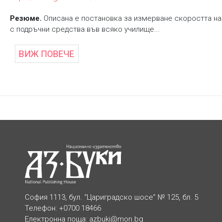
Резюме.
Описана е постановка за измерване скоростта на
с подръчни средства във всяко училище...
ВИЖ ПОВЕЧЕ
София 1113, бул. “Цариградско шосе” № 125, бл. 5
Телефон: +0700 18466
Електронна поща:
azbuki@mon.bg