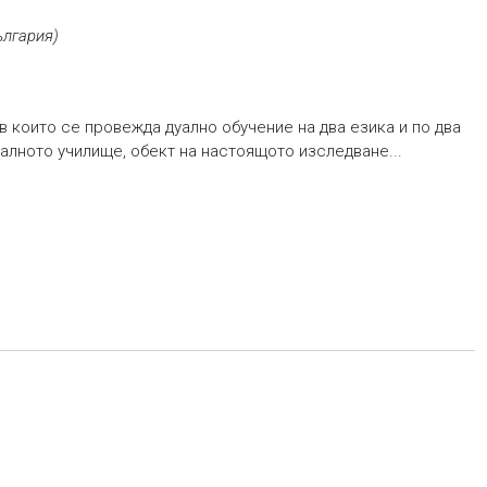
ългария)
 които се провежда дуално обучение на два езика и по два
алното училище, обект на настоящото изследване...