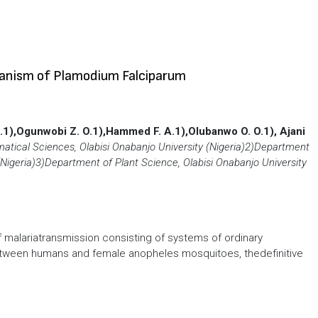
anism of Plamodium Falciparum
.1),
Ogunwobi Z. O.1),Hammed F. A.1),
Olubanwo O. O.1), Ajani
ical Sciences, Olabisi Onabanjo University (Nigeria)
2)Department
Nigeria)
3)Department of Plant Science, Olabisi Onabanjo University
f malariatransmission consisting of systems of ordinary
 between humans and female anopheles mosquitoes, thedefinitive