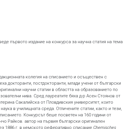
веде първото издание на конкурса за научна статия на тема
едакционната колегия на списанието и осъществен с
зеха докторанти, постдокторанти, млади учени от български
оригинални научни статии в областта на образованието по
зователни нива. Сред лауреатите бяха д-р Асен Стоянов от
атерина Сакалийска от Пловдивския университет, които
аука в училищната среда. Отличените статии, както и тези,
списанието. Конкурсът беше посветен на 160 години от
чо Райков. автор на първия български оригинален
рез 1886 г. в немското реферативно списание
Chemisches