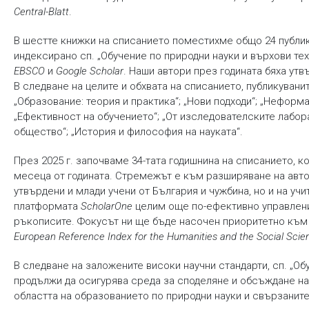
Central-Blatt
.
В шестте книжки на списанието поместихме общо 24 публика
индексирано сп. „Обучение по природни науки и върхови тех
EBSCO
и
Google Scholar
. Наши автори през годината бяха утв
В следване на целите и обхвата на списанието, публикуванит
„Образование: теория и практика“; „Нови подходи“; „Неформ
„Ефективност на обучението“; „От изследователските лаборат
общество“; „История и философия на науката“.
През 2025 г. започваме 34-тата годишнина на списанието, к
месеца от годината. Стремежът е към разширяване на авто
утвърдени и млади учени от България и чужбина, но и на уч
платформата
ScholarOne
целим още по-ефективно управлени
ръкописите. Фокусът ни ще бъде насочен приоритетно към
European Reference Index for the Humanities and the Social Sci
В следване на заложените високи научни стандарти, сп. „Об
продължи да осигурява среда за споделяне и обсъждане на
областта на образованието по природни науки и свързаните