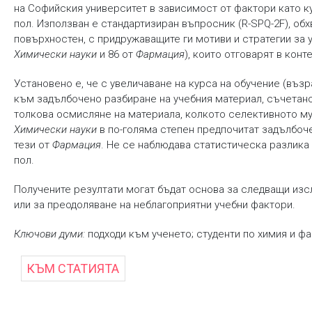
на Софийския университет в зависимост от фактори като к
пол. Използван е стандартизиран въпросник (R-SPQ-2F), об
повърхностен, с придружаващите ги мотиви и стратегии за у
Химически науки
и 86 от
Фармация
), които отговарят в кон
Установено е, че с увеличаване на курса на обучение (възр
към задълбочено разбиране на учебния материал, съчетано
толкова осмисляне на материала, колкото селективното му
Химически науки
в по-голяма степен предпочитат задълбоче
тези от
Фармация
. Не се наблюдава статистическа разлика
пол.
Получените резултати могат бъдат основа за следващи изс
или за преодоляване на неблагоприятни учебни фактори.
Ключови думи:
подходи към ученето; студенти по химия и ф
КЪМ СТАТИЯТА