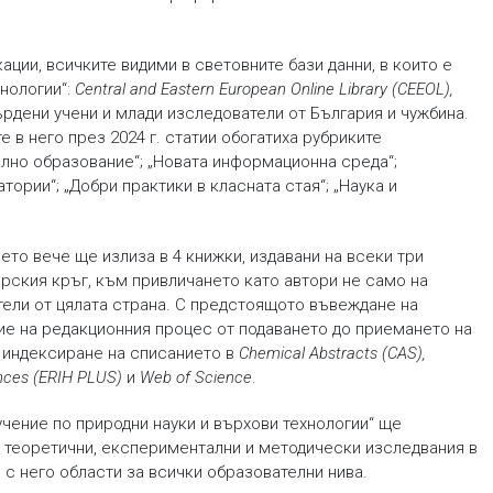
ции, всичките видими в световните бази данни, в които е
нологии“:
Central and Eastern European Online Library (CEEOL),
ърдени учени и млади изследователи от България и чужбина.
е в него през 2024 г. статии обогатиха рубриките
ално образование“; „Новата информационна среда“;
ории“; „Добри практики в класната стая“; „Наука и
оето вече ще излиза в 4 книжки, издавани на всеки три
рския кръг, към привличането като автори не само на
ители от цялата страна. С предстоящото въвеждане на
е на редакционния процес от подаването до приемането на
 индексиране на списанието в
Chemical Abstracts (CAS),
ences (ERIH PLUS)
и
Web of Science
.
учение по природни науки и върхови технологии“ ще
 теоретични, експериментални и методически изследвания в
 с него области за всички образователни нива.