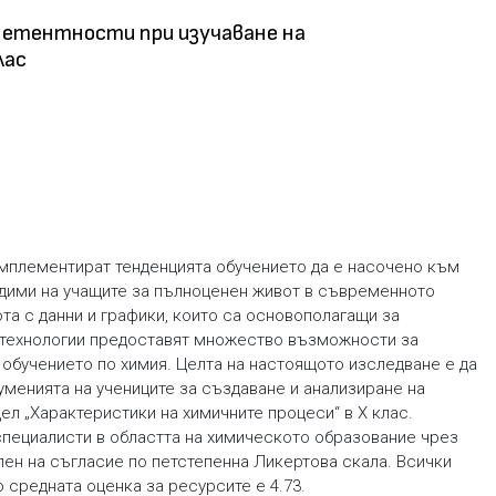
мпетентности при изучаване на
лас
мплементират тенденцията обучението да е насочено към
одими на учащите за пълноценен живот в съвременното
та с данни и графики, които са основополагащи за
технологии предоставят множество възможности за
 обучението по химия. Целта на настоящото изследване е да
 уменията на учениците за създаване и анализиране на
ел „Характеристики на химичните процеси“ в Х клас.
 специалисти в областта на химическото образование чрез
пен на съгласие по петстепенна Ликертова скала. Всички
о средната оценка за ресурсите е 4.73.