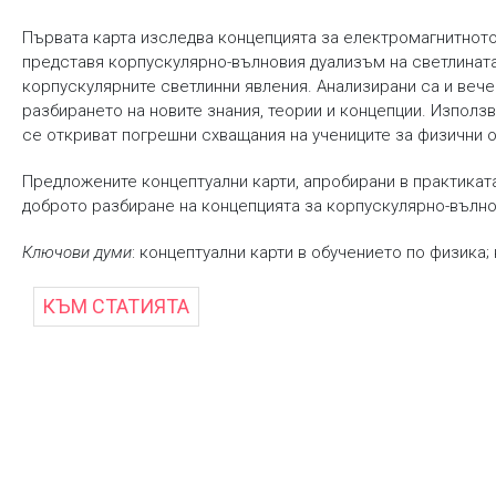
Първата карта изследва концепцията за електромагнитното 
представя корпускулярно-вълновия дуализъм на светлината.
корпускулярните светлинни явления. Анализирани са и вече
разбирането на новите знания, теории и концепции. Използ
се откриват погрешни схващания на учениците за физични о
Предложените концептуални карти, апробирани в практиката,
доброто разбиране на концепцията за корпускулярно-вълно
Ключови думи
: концептуални карти в обучението по физика
КЪМ СТАТИЯТА