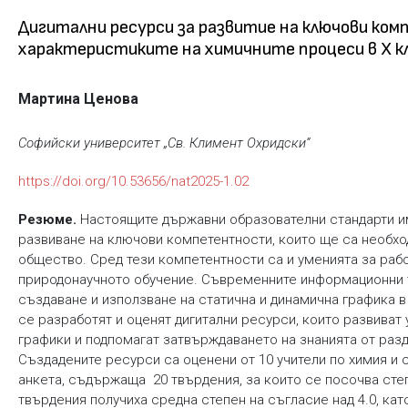
Дигитални ресурси за развитие на ключови ко
характеристиките на химичните процеси в X к
Мартина Ценова
Софийски университет „Св. Климент Охридски“
https://doi.org/10.53656/nat2025-1.02
Резюме.
Настоящите държавни образователни стандарти и
развиване на ключови компетентности, които ще са необх
общество. Сред тези компетентности са и уменията за рабо
природонаучното обучение. Съвременните информационни 
създаване и използване на статична и динамична графика в
се разработят и оценят дигитални ресурси, които развиват
графики и подпомагат затвърждаването на знанията от разд
Създадените ресурси са оценени от 10 учители по химия и
анкета, съдържаща 20 твърдения, за които се посочва сте
твърдения получиха средна степен на съгласие над 4.0, кат