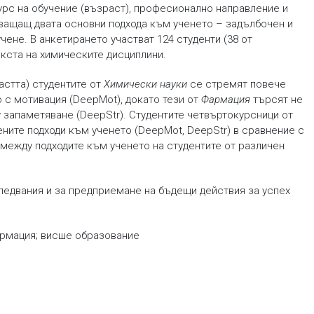
урс на обучение (възраст), професионално направление и
хващащ двата основни подхода към ученето – задълбочен и
чене. В анкетирането участват 124 студенти (38 от
текста на химическите дисциплини.
астта) студентите от
Химически науки
се стремят повече
 с мотивация (DeepMot), докато тези от
Фармация
търсят не
 запаметяване (DeepStr). Студентите четвъртокурсници от
ните подходи към ученето (DeepMot, DeepStr) в сравнение с
 между подходите към ученето на студентите от различен
ледвания и за предприемане на бъдещи действия за успех
армация; висше образование