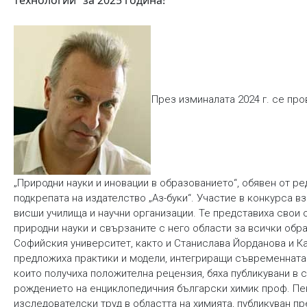
технологии“ за 2025 година!
През изминалата 2024 г. се про
„Природни науки и иновации в образованието“, обявен от р
подкрепата на издателство „Аз-буки“. Участие в конкурса в
висши училища и научни организации. Те представиха свои 
природни науки и свързаните с него области за всички обра
Софийския университет, както и Станислава Йорданова и К
предложиха практики и модели, интегриращи съвременната н
които получиха положителна рецензия, бяха публикувани в 
рождението на енциклопедичния български химик проф. Пен
изследователски труд в областта на химията, публикуван п