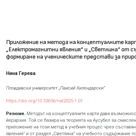
Приложение на метода на концептуалните карт
„Електромагнитни явления“ и „Светлина“ от съ
формиране на ученическите представи за при
Нина Герева
Пловдивски университет „Паисий Хилендарски“
https://doi.org/10.53656/nat2025-1.01
Резюме.
Методът на концептуалните карти дава възможност
йерархия. Той се базира на теорията на Аусубел за смислен
приложение на този метод в учебния процес чрез съставяне
явления“ и от раздел „Светлина“ на учебното съдържание п