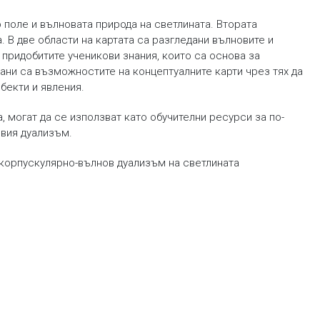
поле и вълновата природа на светлината. Втората
 В две области на картата са разгледани вълновите и
 придобитите ученикови знания, които са основа за
вани са възможностите на концептуалните карти чрез тях да
бекти и явления.
 могат да се използват като обучителни ресурси за по-
вия дуализъм.
; корпускулярно-вълнов дуализъм на светлината