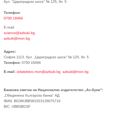
бул. “Цариградско шосе” № 125, бл. 5
Телефон:
0700 18466
Е-mail:
science@azbuki.bg
azbuki@mon.bg
Адрес:
София 1113, бул. „Цариградско шосе“ № 125, бл. 5
Телефон:
0700 18466
Е-mail:
izdatelstvo.mon@azbuki.bg
azbuki@mon.bg
Банкова сметка на Национално издателство „Аз-буки“:
„Обединена българска банка“ АД
IBAN: BG38UBBS81553139075716
BIC: UBBSBGSF