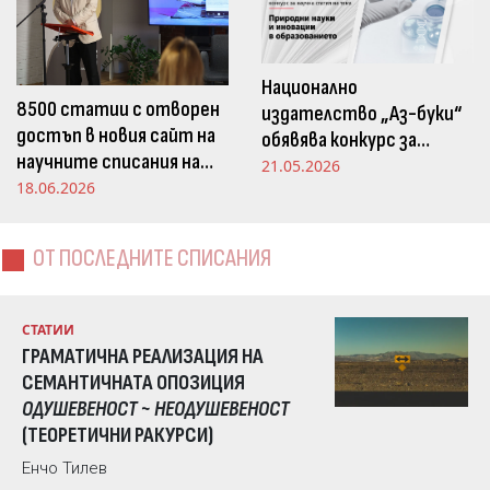
Национално
8500 статии с отворен
издателство „Аз-буки“
достъп в новия сайт на
обявява конкурс за
научните списания на
научна статия на тема
21.05.2026
Издателство „Аз-буки“
18.06.2026
„Природни науки и
иновации в
образованието“
ОТ ПОСЛЕДНИТЕ СПИСАНИЯ
СТАТИИ
ГРАМАТИЧНА РЕАЛИЗАЦИЯ НА
СЕМАНТИЧНАТА ОПОЗИЦИЯ
ОДУШЕВЕНОСТ ~ НЕОДУШЕВЕНОСТ
(ТЕОРЕТИЧНИ РАКУРСИ)
Енчо Тилев