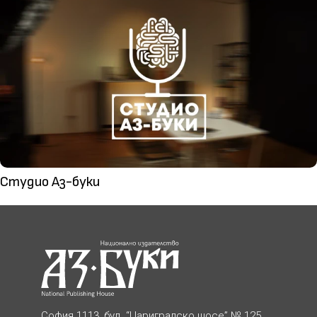
Студио Аз-буки
София 1113, бул. “Цариградско шосе” № 125,