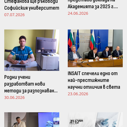
Стефанова ще ръководи
Академията за 2025 г.
Софийския университет
пред Просветната
24.06.2026
07.07.2026
комисия в НС
INSAIT спечели едно от
Родни учени
най-престижните
разработват нови
научни отличия в света
методи за разпознаване
23.06.2026
и следене на емоциите
30.06.2026
чрез движенията в
погледа