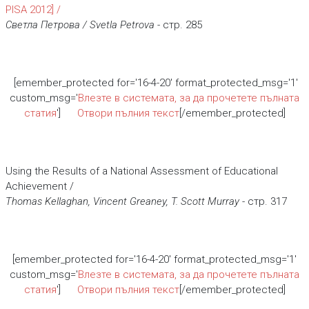
PISA 2012] /
Светла Петрова / Svetla Petrova
- стр. 285
[emember_protected for='16-4-20' format_protected_msg='1'
custom_msg='
Влезте в системата, за да прочетете пълната
статия
']
Отвори пълния текст
[/emember_protected]
Using the Results of a National Assessment of Educational
Achievement /
Thomas Kellaghan, Vincent Greaney, T. Scott Murray
- стр. 317
[emember_protected for='16-4-20' format_protected_msg='1'
custom_msg='
Влезте в системата, за да прочетете пълната
статия
']
Отвори пълния текст
[/emember_protected]