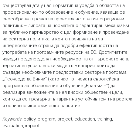
съществуващата у нас нормативна уредба в областта на
професионално- то образование и обучение, явяваща се
своеобразна пречка за провеждането на интеграционни
политики; – липсата на нормативно гарантиран механизъм
за публично партньорство с цел формиране и провеждане
на секторна политика, в която позицията на за-
интересованите страни да подобри ефективността на
употребата на програм- ните ресурси на ЕС. Достигнатите
изводи предопределят необходимостта от търсенето на ал-
тернативен управленски модел в България, който да
създаде необходимите предпоставки секторна програма
„Леонардо да Винчи“ (като част от новата европейска
програма за образование и обучение „Еразъм +“) да
реализира за- ложените в нея високи обществени цели,
които да се превърнат в гарант на устойчив темп на растеж
и социално-икономическо развитие.
Keywords
: policy, program, project, education, training,
evaluation, impact