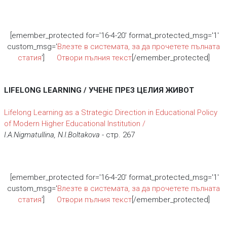
[emember_protected for='16-4-20' format_protected_msg='1'
custom_msg='
Влезте в системата, за да прочетете пълната
статия
']
Отвори пълния текст
[/emember_protected]
LIFELONG LEARNING / УЧЕНЕ ПРЕЗ ЦЕЛИЯ ЖИВОТ
Lifelong Learning аs а Strategic Direction in Educational Policy
of Modern Higher Educational Institution /
I.A.Nigmatullina, N.I.Boltakova
- стр. 267
[emember_protected for='16-4-20' format_protected_msg='1'
custom_msg='
Влезте в системата, за да прочетете пълната
статия
']
Отвори пълния текст
[/emember_protected]