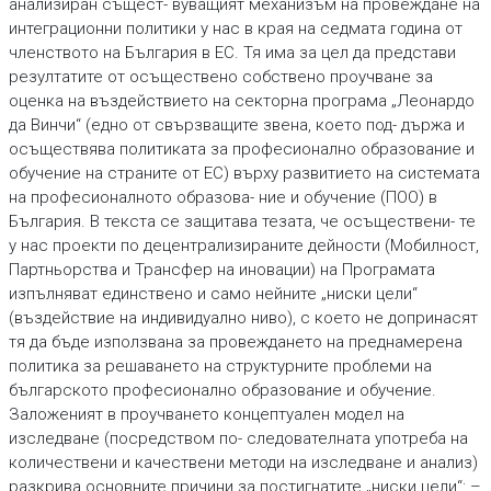
анализиран същест- вуващият механизъм на провеждане на
интеграционни политики у нас в края на седмата година от
членството на България в ЕС. Тя има за цел да представи
резултатите от осъществено собствено проучване за
оценка на въздействието на секторна програма „Леонардо
да Винчи“ (едно от свързващите звена, което под- държа и
осъществява политиката за професионално образование и
обучение на страните от ЕС) върху развитието на системата
на професионалното образова- ние и обучение (ПОО) в
България. В текста се защитава тезата, че осъществени- те
у нас проекти по децентрализираните дейности (Мобилност,
Партньорства и Трансфер на иновации) на Програмата
изпълняват единствено и само нейните „ниски цели“
(въздействие на индивидуално ниво), с което не допринасят
тя да бъде използвана за провеждането на преднамерена
политика за решаването на структурните проблеми на
българското професионално образование и обучение.
Заложеният в проучването концептуален модел на
изследване (посредством по- следователната употреба на
количествени и качествени методи на изследване и анализ)
разкрива основните причини за постигнатите „ниски цели“: –