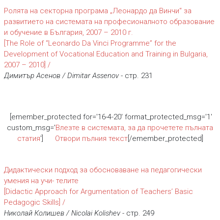
Ролята на секторна програма „Леонардо да Винчи“ за
развитието на системата на професионалното образование
и обучение в България, 2007 – 2010 г.
[The Role оf “Leonardo Da Vinci Programme” for the
Development of Vocational Education and Training in Bulgaria,
2007 – 2010] /
Димитър Асенов / Dimitar Assenov
- стр. 231
[emember_protected for='16-4-20' format_protected_msg='1'
custom_msg='
Влезте в системата, за да прочетете пълната
статия
']
Отвори пълния текст
[/emember_protected]
Дидактически подход за обосноваване на педагогически
умения на учи- телите
[Didactic Approach for Argumentation of Teachers’ Basic
Pedagogic Skills] /
Николай Колишев / Nicolai Kolishev
- стр. 249