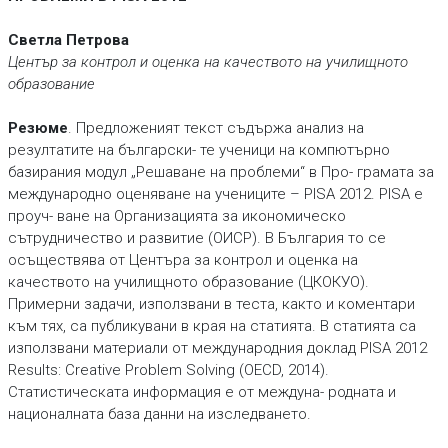
Светла Петрова
Център за контрол и оценка на качеството на училищното
образование
Резюме
. Прeдложеният текст съдържа анализ на
резултатите на български- те ученици на компютърно
базирания модул „Решаване на проблеми“ в Про- грамата за
международно оценяване на учениците – PISA 2012. PISA е
проуч- ване на Организацията за икономическо
сътрудничество и развитие (ОИСР). В България то се
осъществява от Центъра за контрол и оценка на
качеството на училищното образование (ЦКОКУО).
Примерни задачи, използвани в теста, както и коментари
към тях, са публикувани в края на статията. В статията са
използвани материали от международния доклад PISA 2012
Results: Creative Problem Solving (OECD, 2014).
Статистическата информация е от междуна- родната и
националната база данни на изследването.