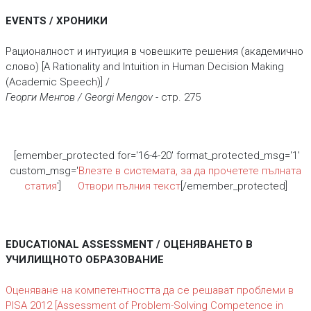
EVENTS / ХРОНИКИ
Рационалност и интуиция в човешките решения (академично
слово) [A Rationality and Intuition in Human Decision Making
(Academic Speech)] /
Георги Менгов / Georgi Mengov
- стр. 275
[emember_protected for='16-4-20' format_protected_msg='1'
custom_msg='
Влезте в системата, за да прочетете пълната
статия
']
Отвори пълния текст
[/emember_protected]
EDUCATIONAL ASSESSMENT / ОЦЕНЯВАНЕТО В
УЧИЛИЩНОТО ОБРАЗОВАНИЕ
Оценяване на компетентността да се решават проблеми в
PISA 2012 [Assessment оf Problem-Solving Competence in