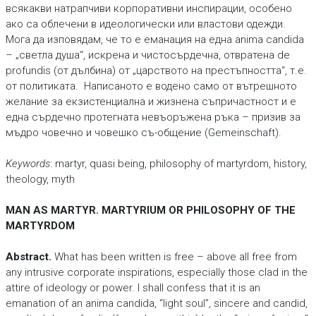
всякакви натрапчиви корпоративни инспирации, особено
ако са облечени в идеологически или властови одежди.
Мога да изповядам, че то е еманация на една anima candida
– „светла душа“, искрена и чистосърдечна, отвратена de
profundis (от дълбина) от „царството на престъпността“, т.е.
от политиката. Написаното е водено само от вътрешното
желание за екзистенциална и жизнена съпричастност и е
една сърдечно протегната невъоръжена ръка – призив за
мъдро човечно и човешко съ-общение (Gemeinschaft).
Keywords
: martyr, quasi being, philosophy of martyrdom, history,
theology, myth
MAN AS MARTYR. MARTYRIUM OR PHILOSOPHY OF THE
MARTYRDOM
Abstract.
What has been written is free – above all free from
any intrusive corporate inspirations, especially those clad in the
attire of ideology or power. I shall confess that it is an
emanation of an anima candida, “light soul”, sincere and candid,