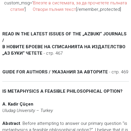
custom_msg='
Влезте в системата, за да прочетете пълната
статия
']
Отвори пълния текст
[/emember_protected]
READ IN THE LATEST ISSUES OF THE „AZBUKI“ JOURNALS
/
В НОВИТЕ БРОЕВЕ НА СПИСАНИЯТА НА ИЗДАТЕЛСТВО
„АЗ БУКИ“ ЧЕТЕТЕ
- стр. 467
GUIDE FOR AUTHORS / УКАЗАНИЯ ЗА АВТОРИТЕ
- стр. 469
IS METAPHYSICS A FEASIBLE PHILOSOPHICAL OPTION?
A. Kadir Çüçen
Uludag University – Turkey
Abstract
. Before attempting to answer our primary question “is
metaphysics a feasible philosophical option?”, I believe that it is