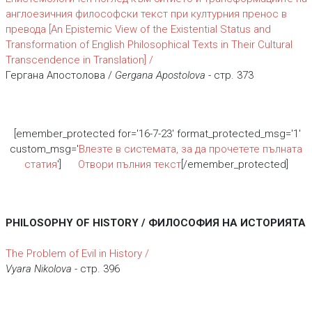
англоезичния философски текст при културния пренос в
превода [An Epistemic View of the Existential Status and
Transformation of English Philosophical Texts in Their Cultural
Transcendence in Translation] /
Гергана Апостолова /
Gergana Apostolova
- стр. 373
[emember_protected for='16-7-23' format_protected_msg='1'
custom_msg='
Влезте в системата, за да прочетете пълната
статия
']
Отвори пълния текст
[/emember_protected]
PHILOSOPHY OF HISTORY / ФИЛОСОФИЯ НА ИСТОРИЯТА
The Problem of Evil in History /
Vyara Nikolova
- стр. 396