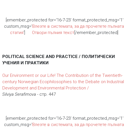
[emember_protected for='16-7-23' format_protected_msg='1'
custom_msg='
Влезте в системата, за да прочетете пълната
статия
']
Отвори пълния текст
[/emember_protected]
POLITICAL SCIENCE AND PRACTICE / ПОЛИТИЧЕСКИ
УЧЕНИЯ И ПРАКТИКИ
Our Environment or our Life! The Contribution of the Twentieth-
century Norwegian Ecophilosophies to the Debate on Industrial
Development and Environmental Protection /
Silviya Serafimova
- стр. 447
[emember_protected for='16-7-23' format_protected_msg='1'
custom_msg='
Влезте в системата, за да прочетете пълната