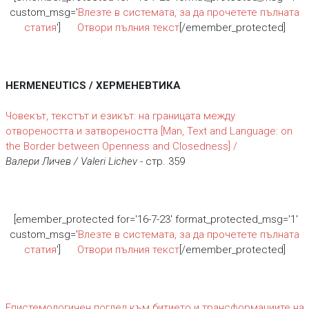
custom_msg='
Влезте в системата, за да прочетете пълната
статия
']
Отвори пълния текст
[/emember_protected]
HERMENEUTICS / ХЕРМЕНЕВТИКА
Човекът, текстът и езикът: на границата между
отвореността и затвореността [Man, Text and Language: on
the Border between Openness and Closedness] /
Валери Личев / Valeri Lichev
- стр. 359
[emember_protected for='16-7-23' format_protected_msg='1'
custom_msg='
Влезте в системата, за да прочетете пълната
статия
']
Отвори пълния текст
[/emember_protected]
Епистемологичен поглед към битието и трансформациите на