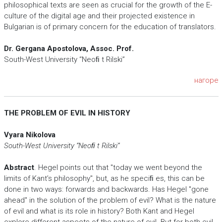
philosophical texts are seen as crucial for the growth of the E-
culture of the digital age and their projected existence in
Bulgarian is of primary concern for the education of translators.
Dr. Gergana Apostolova, Assoc. Prof.
South-West University “Neoﬁ t Rilski”
нагоре
THE PROBLEM OF EVIL IN HISTORY
Vyara Nikolova
South-West University “Neoﬁ t Rilski”
Abstract
. Hegel points out that "today we went beyond the
limits of Kant’s philosophy", but, as he speciﬁ es, this can be
done in two ways: forwards and backwards. Has Hegel "gone
ahead" in the solution of the problem of evil? What is the nature
of evil and what is its role in history? Both Kant and Hegel