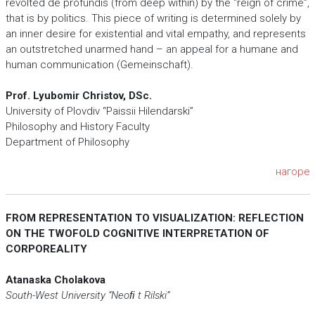
revolted de profundis (from deep within) by the “reign of crime”,
that is by politics. This piece of writing is determined solely by
an inner desire for existential and vital empathy, and represents
an outstretched unarmed hand – an appeal for a humane and
human communication (Gemeinschaft).
Prof. Lyubomir Christov, DSc.
University of Plovdiv “Paissii Hilendarski”
Philosophy and History Faculty
Department of Philosophy
нагоре
FROM REPRESENTATION TO VISUALIZATION: REFLECTION
ON THE TWOFOLD COGNITIVE INTERPRETATION OF
CORPOREALITY
Atanaska Cholakova
South-West University “Neoﬁ t Rilski”