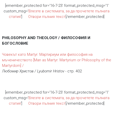
[emember_protected for='16-7-23' format_protected_msg='1'
custom_msg='
Влезте в системата, за да прочетете пълната
статия
']
Отвори пълния текст
[/emember_protected]
PHILOSOPHY AND THEOLOGY / ФИЛОСОФИЯ И
БОГОСЛОВИЕ
Човекът като Martyr. Мартириум или философия на
мъченичеството [Man as Martyr. Martyrium or Philosophy of the
Martyrdom] /
Любомир Христов / Lyubomir Hristov
- стр. 402
[emember_protected for='16-7-23' format_protected_msg='1'
custom_msg='
Влезте в системата, за да прочетете пълната
статия
']
Отвори пълния текст
[/emember_protected]