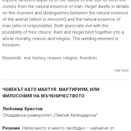
explore different aspects of the nature of evil. But for both evil
comes from the natural essence of man. Hegel dwells in details
on this moment and distinguishes between the natural essence
of the animal (which is innocent) and the natural essence of
man (who is responsible). Both associate evil with the
possibility of free choice. Kant and Hegel bind together into a
whole morality, reason and religion. The welding element is
freedom.
Keywords
: evil, history, reason, religion, freedom
нагоре
ЧОВЕКЪТ КАТО MARTYR. МАРТИРИУМ, ИЛИ
ФИЛОСОФИЯ НА МЪЧЕНИЧЕСТВОТО
Любомир Христов
Пловдивски университет „Паисий Хилендарски“
Резюме
. Написаното е много свободно – най-вече от