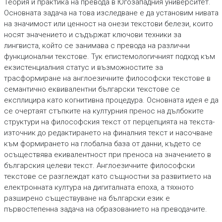
Теория и практика на превода в Югозападния университет.
Основната задача на това изследване е да установим нивата
на значимост или ценност на онези текстови белези, които
носят значението и съдържат ключови техники за
лингвиста, който се занимава с превода на различни
функционални текстове. Тук епистемологичният подход към
екзистенциалния статус и възможностите за
трасформиране на англоезичните философски текстове в
семантично еквивалентни български текстове се
експлицира като когнитивна процедура. Основната идея е да
се очертаят стъпките на културния пренос на дълбоките
структури на философския текст от перцепцията на текста-
източник до редактирането на финалния текст и насочване
към формирането на глобална база от данни, където се
осъществява екивалентност при преноса на значението в
българския целеви текст. Англоезичните философски
текстове се разглеждат като същностни за развитието на
електронната култура на дигиталната епоха, а тяхното
разширено съществуване на български език е
първостепенна задача на образованието на преводачите.