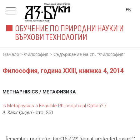
EN
ОБУЧЕНИЕ ПО ПРИРОДНИ НАУКИ И
ВЪРХОВИ ТЕХНОЛОГИИ
Начало
>
Философия
>
Съдържание на сп. "Философия"
Философия, година XXIII, книжка 4, 2014
METHAPHISICS / МЕТАФИЗИКА
Is Metaphysics a Feasible Philosophical Option? /
A. Kadir Çüçen
- стр. 351
[emember_protected for='16-7-23' format_protected_msg='1'