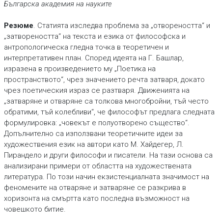
Българска академия на науките
Резюме
. Статията изследва проблема за „отвореността“ и
„затвореността“ на текста и езика от философска и
антропологическа гледна точка в теоретичен и
интерпретативен план. Според идеята на Г. Башлар,
изразена в произведението му „Поетика на
пространството“, чрез значението речта затваря, докато
чрез поетическия израз се разтваря. Движенията на
„затваряне и отваряне са толкова многобройни, тъй често
обратими, тъй колебливи“, че философът предлага следната
формулировка: „човекът е полуотворено същество“.
Допълнително са използвани теоретичните идеи за
художествения език на автори като М. Хайдегер, Л.
Пирандело и други философи и писатели. На тази основа са
анализирани примери от областта на художествената
литература. По този начин екзистенциалната значимост на
феномените на отваряне и затваряне се разкрива в
хоризонта на смъртта като последна възможност на
човешкото битие.