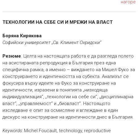
нагоре
ТЕХНОЛОГИИ НА СЕБЕ СИ И МРЕЖИ НА ВЛАСТ
Боряна Кирякова
Софийски университет „Св. Климент Охридски“
Резюме
. Целта на настоящата работа е да разгледа полето
на асистираната репродукция в България през една
специфична рамка, а именно – виждането на Мишел Фуко за
конструирането и идентичността на субекта. Анализът се
фокусира върху идеите на Фуко за конструиране на
идентичности, изразени в понятията „низходяща
индивидуализация“, „технологии на себе си“, „дисциплинарна
власт“, „управляемост“ и „биовласт“. Настоящото
изследване е опит за осмисляне и вглеждане в един
дискурс на конструиране на идентичности днес в България.
Keywords
: Michel Foucault, technology, reproductive