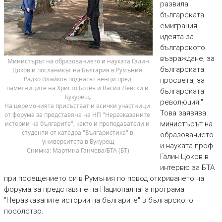
развила
българската
емиграция,
идеята за
българското
възраждане, за
 Министърът на образованието и науката Галин 
българската
Цоков и посланикът на България в Румъния 
Радко Влайков поднасят венци пред 
просвета, за
паметниците на Христо Ботев и Васил Левски в 
българската
Букурещ.
революция."
На церемонията присъстват и всички участници 
Това заявява
от форума за представяне на НП "Неразказаните 
истории на българите", както и преподаватели и 
министърът на
студенти от катедра "Българистика" в 
образованието
университета в Букурещ
и науката проф.
Снимка: Мартина Ганчева/БТА (БТ)
Галин Цоков в
интервю за БТА
при посещението си в Румъния по повод откриването на
форума за представяне на Националната програма
"Неразказаните истории на българите" в българското
посолство.