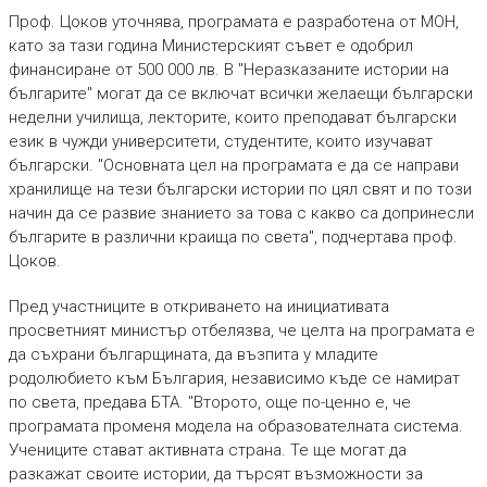
Проф. Цоков уточнява, програмата е разработена от МОН,
като за тази година Министерският съвет е одобрил
финансиране от 500 000 лв. В "Неразказаните истории на
българите" могат да се включат всички желаещи български
неделни училища, лекторите, които преподават български
език в чужди университети, студентите, които изучават
български. "Основната цел на програмата е да се направи
хранилище на тези български истории по цял свят и по този
начин да се развие знанието за това с какво са допринесли
българите в различни краища по света", подчертава проф.
Цоков.
Пред участниците в откриването на инициативата
просветният министър отбелязва, че целта на програмата е
да съхрани българщината, да възпита у младите
родолюбието към България, независимо къде се намират
по света, предава БТА. "Второто, още по-ценно е, че
програмата променя модела на образователната система.
Учениците стават активната страна. Те ще могат да
разкажат своите истории, да търсят възможности за