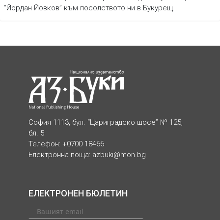
“Йордан Йовков” към посолството ни в Букурещ.
София 1113, бул. “Цариградско шосе” № 125,
бл. 5
Телефон: +0700 18466
Електронна поща:
azbuki@mon.bg
ЕЛЕКТРОНЕН БЮЛЕТИН