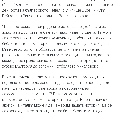
(400 в 43 държави по света) и по-специално в извънкласните
дейности на българското неделно училище „Асен и Илия
Пейкови” в Рим с ръководител Венета Ненкова.
“Тази програма търси родовите истории, подробности за
живота на достойните българи навсякъде по света. Те могат
да се разказват по всякакъв начин и да обогатят архивите и
библиотеките на България, периодичните и научните издания.
Министерството на образованието и науката приема
разказите, предметите, снимките, очерците, всичко, което
може да се представи като неразказана история, която е
хубаво България да запомни”, отбелязва Михалевска.
Венета Ненкова споделя как е провокирала учениците в
неделното школо да започнат да изследват по нестандартен
начин да изследват българската история - чрез
документални филмчета. “В Рим имаме уникалната
възможност да пипаме историята с ръце. В почти всички
архиви на Италия можем да намерим нашата история. Да се
докоснем до местата, където са били Кирил и Методий