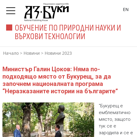
EN
ОБУЧЕНИЕ ПО ПРИРОДНИ НАУКИ И
ВЪРХОВИ ТЕХНОЛОГИИ
Начало
>
Новини
>
Новини 2023
Министър Галин Цоков: Няма по-
подходящо място от Букурещ, за да
започнем националната програма
“Неразказаните истории на българите”
"Букурещ е
емблематично
място, защото
тук се е
зародила и се е