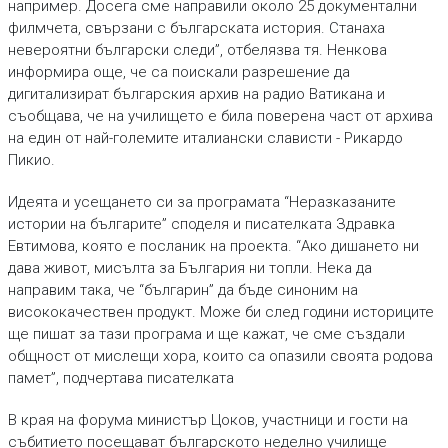
например. Досега сме направили около 25 документални
филмчета, свързани с българската история. Станаха
невероятни български следи”, отбелязва тя. Ненкова
информира още, че са поискали разрешение да
дигитализират българския архив на радио Ватикана и
съобщава, че на училището е била поверена част от архива
на един от най-големите италиански слависти - Рикардо
Пикио.
Идеята и усещането си за програмата “Неразказаните
истории на българите” споделя и писателката Здравка
Евтимова, която е посланик на проекта. “Ако дишането ни
дава живот, мисълта за България ни топли. Нека да
направим така, че “българин” да бъде синоним на
висококачествен продукт. Може би след години историците
ще пишат за тази програма и ще кажат, че сме създали
общност от мислещи хора, които са опазили своята родова
памет”, подчертава писателката
В края на форума министър Цоков, участници и гости на
събитието посещават българското неделно училище