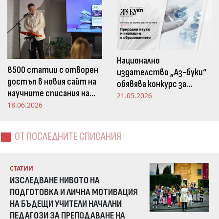
Национално
8500 статии с отворен
издателство „Аз-буки“
достъп в новия сайт на
обявява конкурс за
научните списания на
научна статия на тема
21.05.2026
Издателство „Аз-буки“
18.06.2026
„Природни науки и
иновации в
образованието“
ОТ ПОСЛЕДНИТЕ СПИСАНИЯ
СТАТИИ
ИЗСЛЕДВАНЕ НИВОТО НА
ПОДГОТОВКА И ЛИЧНА МОТИВАЦИЯ
НА БЪДЕЩИ УЧИТЕЛИ НАЧАЛНИ
ПЕДАГОЗИ ЗА ПРЕПОДАВАНЕ НА