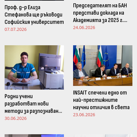
Председателят на БАН
Проф. д-р Елиза
представи доклада на
Стефанова ще ръководи
Академията за 2025 г.
Софийския университет
пред Просветната
24.06.2026
07.07.2026
комисия в НС
INSAIT спечели едно от
Родни учени
най-престижните
разработват нови
научни отличия в света
методи за разпознаване
23.06.2026
и следене на емоциите
30.06.2026
чрез движенията в
погледа