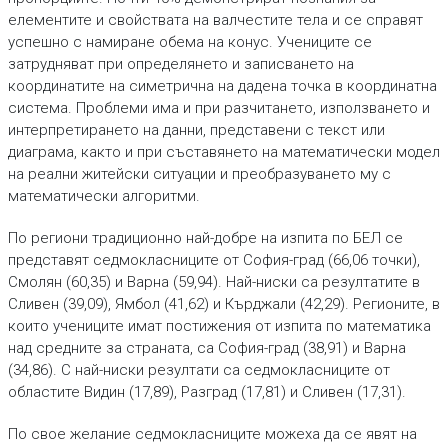
елементите и свойствата на валчестите тела и се справят
успешно с намиране обема на конус. Учениците се
затрудняват при определянето и записването на
координатите на симетрична на дадена точка в координатна
система. Проблеми има и при разчитането, използването и
интерпретирането на данни, представени с текст или
диаграма, както и при съставянето на математически модел
на реални житейски ситуации и преобразуването му с
математически алгоритми.
По региони традиционно най-добре на изпита по БЕЛ се
представят седмокласниците от София-град (66,06 точки),
Смолян (60,35) и Варна (59,94). Най-ниски са резултатите в
Сливен (39,09), Ямбол (41,62) и Кърджали (42,29). Регионите, в
които учениците имат постижения от изпита по математика
над средните за страната, са София-град (38,91) и Варна
(34,86). С най-ниски резултати са седмокласниците от
областите Видин (17,89), Разград (17,81) и Сливен (17,31).
По свое желание седмокласниците можеха да се явят на