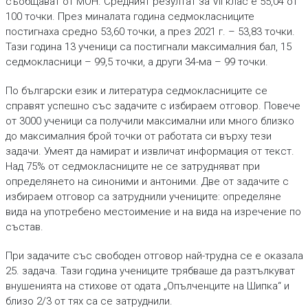
съобщават от МОН. Средният резултат за VII клас е 55,04 от
100 точки. През миналата година седмокласниците
постигнаха средно 53,60 точки, а през 2021 г. – 53,83 точки.
Тази година 13 ученици са постигнали максималния бал, 15
седмокласници – 99,5 точки, а други 34-ма – 99 точки.
По български език и литература седмокласниците се
справят успешно със задачите с избираем отговор. Повече
от 3000 ученици са получили максимални или много близко
до максималния брой точки от работата си върху тези
задачи. Умеят да намират и извличат информация от текст.
Над 75% от седмокласниците не се затрудняват при
определянето на синоними и антоними. Две от задачите с
избираем отговор са затруднили учениците: определяне
вида на употребено местоимение и на вида на изречение по
състав.
При задачите със свободен отговор най-трудна се е оказала
25. задача. Тази година учениците трябваше да разтълкуват
внушенията на стихове от одата „Опълченците на Шипка“ и
близо 2/3 от тях са се затруднили.