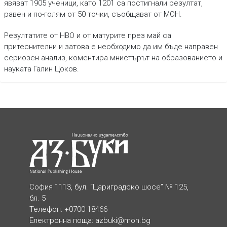
явяват 1905 ученици, като 1201 са постигнали резултат,
равен и по-голям от 50 точки, съобщават от МОН.
Резултатите от НВО и от матурите през май са
притеснителни и затова е необходимо да им бъде направен
сериозен анализ, коментира мнистърът на образованието и
науката Галин Цоков.
София 1113, бул. “Цариградско шосе” № 125,
бл. 5
Телефон: +0700 18466
Електронна поща:
azbuki@mon.bg