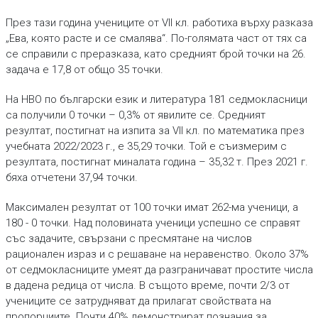
През тази година учениците от VII кл. работиха върху разказа
„Ева, която расте и се смалява“. По-голямата част от тях са
се справили с преразказа, като средният брой точки на 26.
задача е 17,8 от общо 35 точки.
На НВО по български език и литература 181 седмокласници
са получили 0 точки – 0,3% от явилите се. Средният
резултат, постигнат на изпита за VII кл. по математика през
учебната 2022/2023 г., е 35,29 точки. Той е съизмерим с
резултата, постигнат миналата година – 35,32 т. През 2021 г.
бяха отчетени 37,94 точки.
Максимален резултат от 100 точки имат 262-ма ученици, а
180 - 0 точки. Над половината ученици успешно се справят
със задачите, свързани с пресмятане на числов
рационален израз и с решаване на неравенство. Около 37%
от седмокласниците умеят да разграничават простите числа
в дадена редица от числа. В същото време, почти 2/3 от
учениците се затрудняват да прилагат свойствата на
пропорциите. Почти 40% демонстрират познания за