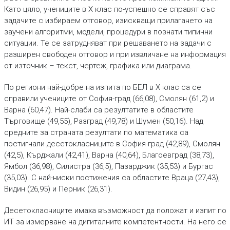
Като цяло, учениците в X клас по-успешно се справят със
задачите с избираем отговор, изискващи прилагането на
заучени алгоритми, модели, процедури в познати типични
ситуации. Те се затрудняват при решаването на задачи с
разширен свободен отговор и при извличане на информация
от източник – текст, чертеж, графика или диаграма.
По региони най-добре на изпита по БЕЛ в X клас са се
справили учениците от София-град (66,08), Смолян (61,2) и
Варна (60,47). Най-слаби са резултатите в областите
Търговище (49,55), Разград (49,78) и Шумен (50,16). Над
средните за страната резултати по математика са
постигнали десетокласниците в София-град (42,89), Смолян
(42,5), Кърджали (42,41), Варна (40,64), Благоевград (38,73),
Ямбол (36,98), Силистра (36,5), Пазарджик (35,53) и Бургас
(35,03). С най-ниски постижения са областите Враца (27,43),
Видин (26,95) и Перник (26,31).
Десетокласниците имаха възможност да положат и изпит по
ИТ за измерване на дигиталните компетентности. На него се