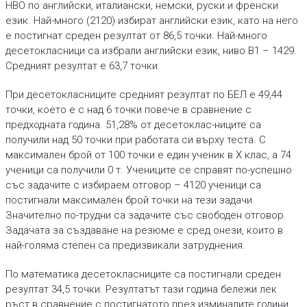
НВО по английски, италиански, немски, руски и френски
език. Най-много (2120) избират английски език, като на него
е постигнат среден резултат от 86,5 точки. Най-много
десетокласници са избрали английски език, ниво В1 – 1429.
Средният резултат е 63,7 точки.
При десетокласниците средният резултат по БЕЛ е 49,44
точки, което е с над 6 точки повече в сравнение с
предходната година. 51,28% от десетоклас-ниците са
получили над 50 точки при работата си върху теста. С
максимален брой от 100 точки е един ученик в X клас, а 74
ученици са получили 0 т. Учениците се справят по-успешно
със задачите с избираем отговор – 4120 ученици са
постигнали максимален брой точки на тези задачи.
Значително по-трудни са задачите със свободен отговор.
Задачата за създаване на резюме е сред онези, които в
най-голяма степен са предизвикали затруднения.
По математика десетокласниците са постигнали среден
резултат 34,5 точки. Резултатът тази година бележи лек
ръст в сравнение с постигнатото през изминалите години.