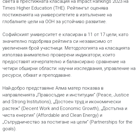
света в престижната класация на Impact Rankings 2023 на
Times Higher Education (THE). Рейтингът оценява
постиженията на университетите в изпълнение на
глобалните цели на ООН за устойчиво развитие.
Софийският университет е класиран в 11 от 17 цели, като
значително подобрява рейтинга си независимо от
увеличения брой участници. Методологията на класацията
използва внимателно проверени индикатори, които
предоставят изчерпателно и балансирано сравнение на
четири обширни области: научни изследвания, управление на
ресурси, обхват и преподаване.
Най-добро представяне Алма матер показва в
направленията „Правосъдие и институции“ (Peace, Justice
and Strong Institutions), „Достоен труд и икономически
растеж“ (Decent Work and Economic Growth), „Достъпна и
чиста енергия“ (Affordable and Clean Energy) и
„Сътрудничество за постигане на цели“ (Partnerships for the
goals).